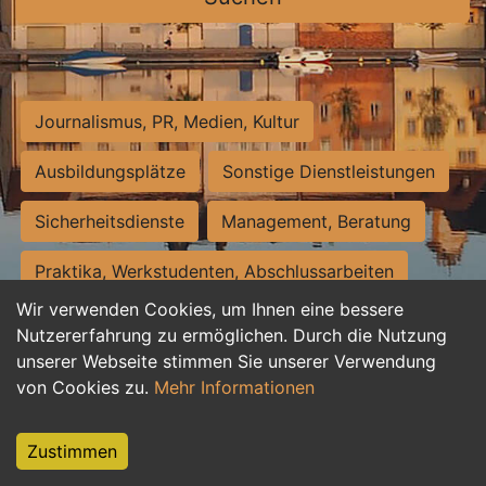
Journalismus, PR, Medien, Kultur
Ausbildungsplätze
Sonstige Dienstleistungen
Sicherheitsdienste
Management, Beratung
Praktika, Werkstudenten, Abschlussarbeiten
Wir verwenden Cookies, um Ihnen eine bessere
Personalwesen
Assistenz, Sekretariat
Nutzererfahrung zu ermöglichen. Durch die Nutzung
unserer Webseite stimmen Sie unserer Verwendung
Hilfskräfte, Aushilfs- und Nebenjobs
von Cookies zu.
Mehr Informationen
Einkauf, Logistik, Materialwirtschaft
Zustimmen
Weiterbildung, Studium, duale Ausbildung