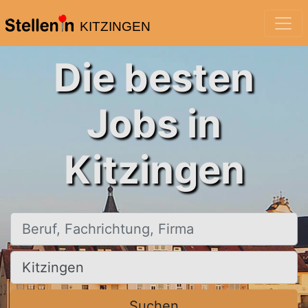
KITZINGEN
Die besten
Jobs in
Kitzingen
Beruf, Fachrichtung, Firma
Ort, Stadt
Suchen