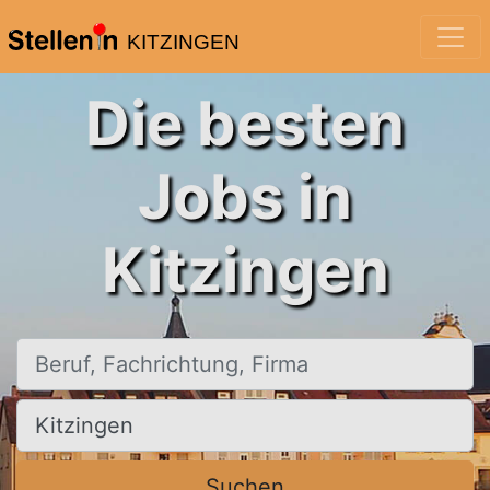
KITZINGEN
Die besten
Jobs in
Kitzingen
Beruf, Fachrichtung, Firma
Ort, Stadt
Suchen