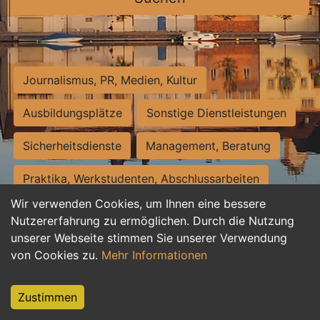
Journalismus, PR, Medien, Kultur
Ausbildungsplätze
Sonstige Dienstleistungen
Sicherheitsdienste
Management, Beratung
Praktika, Werkstudenten, Abschlussarbeiten
Wir verwenden Cookies, um Ihnen eine bessere
Personalwesen
Assistenz, Sekretariat
Nutzererfahrung zu ermöglichen. Durch die Nutzung
unserer Webseite stimmen Sie unserer Verwendung
Hilfskräfte, Aushilfs- und Nebenjobs
von Cookies zu.
Mehr Informationen
Einkauf, Logistik, Materialwirtschaft
Zustimmen
Weiterbildung, Studium, duale Ausbildung