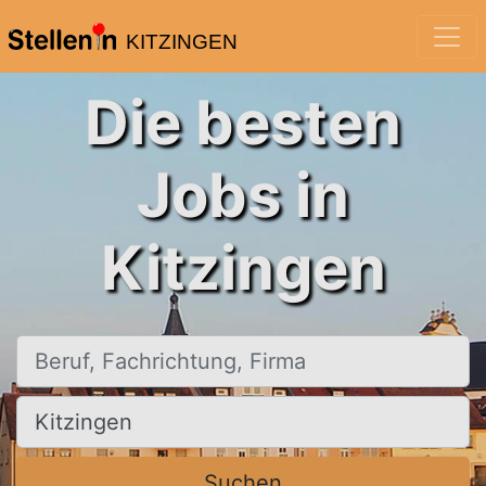
KITZINGEN
Die besten
Jobs in
Kitzingen
Beruf, Fachrichtung, Firma
Ort, Stadt
Suchen