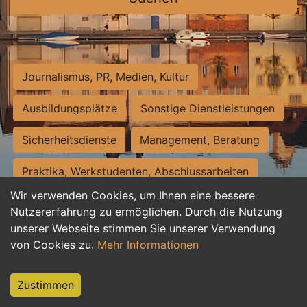
Journalismus, PR, Medien, Kultur
Ausbildungsplätze
Sonstige Dienstleistungen
Sicherheitsdienste
Management, Beratung
Praktika, Werkstudenten, Abschlussarbeiten
Wir verwenden Cookies, um Ihnen eine bessere
Personalwesen
Assistenz, Sekretariat
Nutzererfahrung zu ermöglichen. Durch die Nutzung
unserer Webseite stimmen Sie unserer Verwendung
Hilfskräfte, Aushilfs- und Nebenjobs
von Cookies zu.
Mehr Informationen
Einkauf, Logistik, Materialwirtschaft
Zustimmen
Weiterbildung, Studium, duale Ausbildung