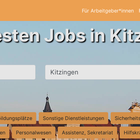
Für Arbeitgeber*innen
esten Jobs in Kit
Ort, Stadt
ildungsplätze
Sonstige Dienstleistungen
Sicherheit
ten
Personalwesen
Assistenz, Sekretariat
Hilfsk