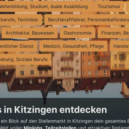
eiterbildung, Studium, duale Ausbildung
Tourismus
rberufe, Techniker
Berufskraftfahrer, Personenbeförder
Architektur, Bauwesen
Gastronomie
Finanzen, Ba
entlicher Dienst
Medizin, Gesundheit, Pflege
Handwe
iehung, Soziale Berufe
 in Kitzingen entdecken
 ein Blick auf den Stellenmarkt in Kitzingen dein gesamtes
Welt voller
Minijobs, Teilzeitstellen
und attraktiver Festans