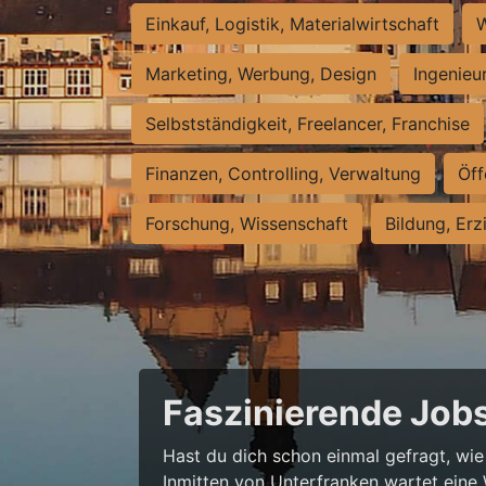
Einkauf, Logistik, Materialwirtschaft
W
Marketing, Werbung, Design
Ingenieu
Selbstständigkeit, Freelancer, Franchise
Finanzen, Controlling, Verwaltung
Öff
Forschung, Wissenschaft
Bildung, Erz
Faszinierende Jobs
Hast du dich schon einmal gefragt, wie
Inmitten von Unterfranken wartet eine 