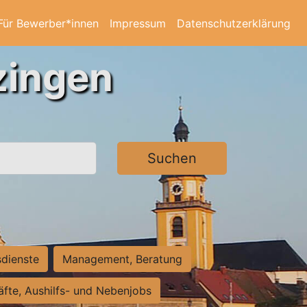
Für Bewerber*innen
Impressum
Datenschutzerklärung
zingen
Suchen
sdienste
Management, Beratung
räfte, Aushilfs- und Nebenjobs