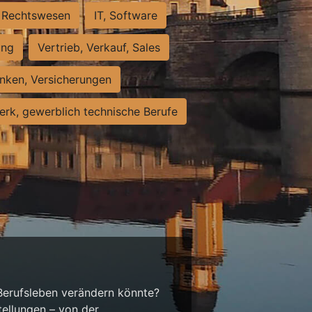
Rechtswesen
IT, Software
ung
Vertrieb, Verkauf, Sales
nken, Versicherungen
rk, gewerblich technische Berufe
 Berufsleben verändern könnte?
tellungen – von der