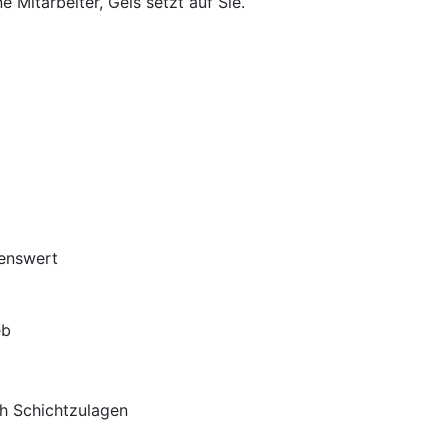
e Mitarbeiter, Geis setzt auf Sie.
henswert
eb
h Schichtzulagen