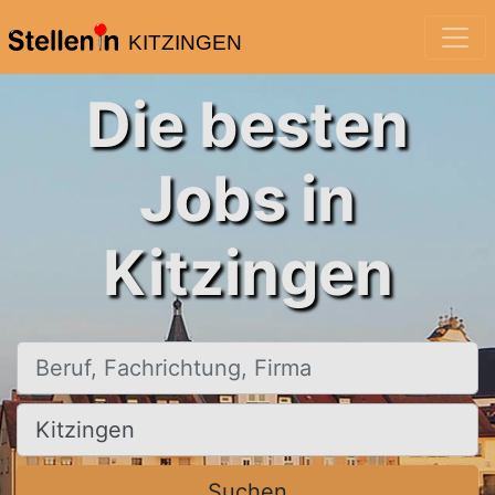
KITZINGEN
Die besten
Jobs in
Kitzingen
Beruf, Fachrichtung, Firma
Ort, Stadt
Suchen