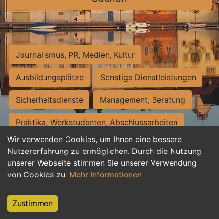
Journalismus, PR, Medien, Kultur
Ausbildungsplätze
Sonstige Dienstleistungen
Sicherheitsdienste
Management, Beratung
Praktika, Werkstudenten, Abschlussarbeiten
Wir verwenden Cookies, um Ihnen eine bessere
Personalwesen
Assistenz, Sekretariat
Nutzererfahrung zu ermöglichen. Durch die Nutzung
unserer Webseite stimmen Sie unserer Verwendung
Hilfskräfte, Aushilfs- und Nebenjobs
von Cookies zu.
Mehr Informationen
Einkauf, Logistik, Materialwirtschaft
Zustimmen
Weiterbildung, Studium, duale Ausbildung