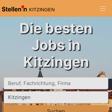
KITZINGEN
Die besten
Jobs in
Kitzingen
Beruf, Fachrichtung, Firma
Ort, Stadt
Suchen