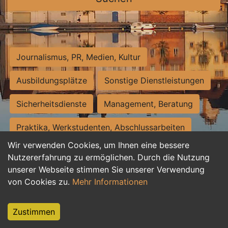
Journalismus, PR, Medien, Kultur
Ausbildungsplätze
Sonstige Dienstleistungen
Sicherheitsdienste
Management, Beratung
Praktika, Werkstudenten, Abschlussarbeiten
Wir verwenden Cookies, um Ihnen eine bessere
Personalwesen
Assistenz, Sekretariat
Nutzererfahrung zu ermöglichen. Durch die Nutzung
unserer Webseite stimmen Sie unserer Verwendung
Hilfskräfte, Aushilfs- und Nebenjobs
von Cookies zu.
Mehr Informationen
Einkauf, Logistik, Materialwirtschaft
Zustimmen
Weiterbildung, Studium, duale Ausbildung