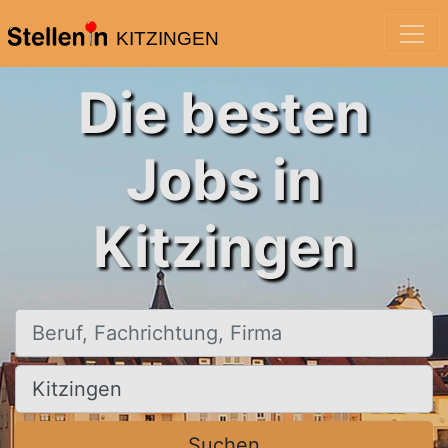
KITZINGEN
Die besten
Jobs in
Kitzingen
Beruf, Fachrichtung, Firma
Ort, Stadt
Suchen