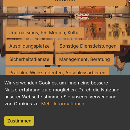
Journalismus, PR, Medien, Kultur
Ausbildungsplätze
Sonstige Dienstleistungen
Sicherheitsdienste
Management, Beratung
Praktika, Werkstudenten, Abschlussarbeiten
Wir verwenden Cookies, um Ihnen eine bessere
Personalwesen
Assistenz, Sekretariat
Nutzererfahrung zu ermöglichen. Durch die Nutzung
unserer Webseite stimmen Sie unserer Verwendung
Hilfskräfte, Aushilfs- und Nebenjobs
von Cookies zu.
Mehr Informationen
Einkauf, Logistik, Materialwirtschaft
Zustimmen
Weiterbildung, Studium, duale Ausbildung