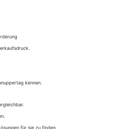
örderung
Verkaufsdruck.
chnuppertag kennen.
rgleichbar.
en.
ösungen für sie zu finden.