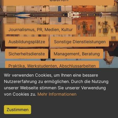
Journalismus, PR, Medien, Kultur
Ausbildungsplätze
Sonstige Dienstleistungen
Sicherheitsdienste
Management, Beratung
Praktika, Werkstudenten, Abschlussarbeiten
Wir verwenden Cookies, um Ihnen eine bessere
Personalwesen
Assistenz, Sekretariat
Nutzererfahrung zu ermöglichen. Durch die Nutzung
unserer Webseite stimmen Sie unserer Verwendung
Hilfskräfte, Aushilfs- und Nebenjobs
von Cookies zu.
Mehr Informationen
Einkauf, Logistik, Materialwirtschaft
Zustimmen
Weiterbildung, Studium, duale Ausbildung