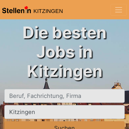
KITZINGEN
Die besten
Jobs in
Kitzingen
Beruf, Fachrichtung, Firma
Ort, Stadt
Suchen