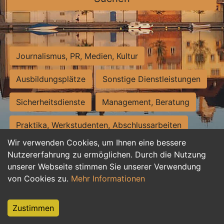
Journalismus, PR, Medien, Kultur
Ausbildungsplätze
Sonstige Dienstleistungen
Sicherheitsdienste
Management, Beratung
Praktika, Werkstudenten, Abschlussarbeiten
Wir verwenden Cookies, um Ihnen eine bessere
Personalwesen
Assistenz, Sekretariat
Nutzererfahrung zu ermöglichen. Durch die Nutzung
unserer Webseite stimmen Sie unserer Verwendung
Hilfskräfte, Aushilfs- und Nebenjobs
von Cookies zu.
Mehr Informationen
Einkauf, Logistik, Materialwirtschaft
Zustimmen
Weiterbildung, Studium, duale Ausbildung