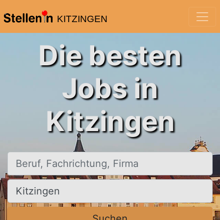
KITZINGEN
Die besten
Jobs in
Kitzingen
Beruf, Fachrichtung, Firma
Ort, Stadt
Suchen