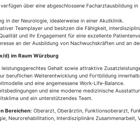
 verfügen über eine abgeschlossene Facharztausbildung in 
 in der Neurologie, idealerweise in einer Akutklinik.
tiver Teamplayer und besitzen die Fähigkeit, interdisziplinä
Qualität und Ihr Engagement für eine exzellente Patientenv
eresse an der Ausbildung von Nachwuchskräften und an der 
m/w/d) im Raum Würzburg
n leistungsgerechtes Gehalt sowie attraktive Zusatzleistung
ur beruflichen Weiterentwicklung und Fortbildung innerhal
eitmodelle und eine angemessene Work-Life-Balance.
itsbedingungen und eine moderne medizinische Ausstattung 
tsklima und ein unterstützendes Team.
en Bereichen:
Oberarzt, Oberärztin, Funktionsoberarzt, Funk
e, Neurorehabilitation, Interdisziplinäre Zusammenarbeit, Vo