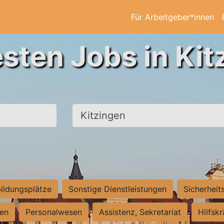
Für Arbeitgeber*innen
esten Jobs in Kit
Ort, Stadt
ildungsplätze
Sonstige Dienstleistungen
Sicherheit
ten
Personalwesen
Assistenz, Sekretariat
Hilfsk