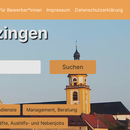
Für Bewerber*innen
Impressum
Datenschutzerklärung
zingen
Suchen
sdienste
Management, Beratung
räfte, Aushilfs- und Nebenjobs