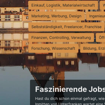
Einkauf, Logistik, Materialwirtschaft
W
Marketing, Werbung, Design
Ingenieu
Selbstständigkeit, Freelancer, Franchise
Finanzen, Controlling, Verwaltung
Öff
Forschung, Wissenschaft
Bildung, Erz
Faszinierende Jobs
Hast du dich schon einmal gefragt, wie
Inmitten von Unterfranken wartet eine 