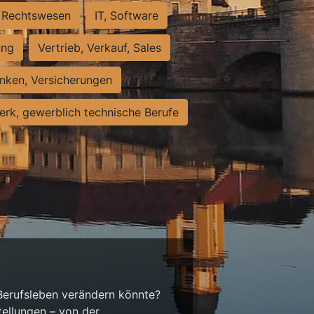
Rechtswesen
IT, Software
ung
Vertrieb, Verkauf, Sales
nken, Versicherungen
rk, gewerblich technische Berufe
 Berufsleben verändern könnte?
tellungen – von der