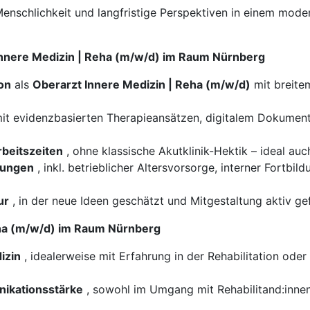
Menschlichkeit und langfristige Perspektiven in einem moder
 Innere Medizin | Reha (m/w/d) im Raum Nürnberg
on
als
Oberarzt Innere Medizin | Reha (m/w/d)
mit breite
it evidenzbasierten Therapieansätzen, digitalem Dokumen
beitszeiten
, ohne klassische Akutklinik-Hektik – ideal auch
tungen
, inkl. betrieblicher Altersvorsorge, interner Fortbi
ur
, in der neue Ideen geschätzt und Mitgestaltung aktiv ge
Reha (m/w/d) im Raum Nürnberg
izin
, idealerweise mit Erfahrung in der Rehabilitation od
ikationsstärke
, sowohl im Umgang mit Rehabilitand:innen