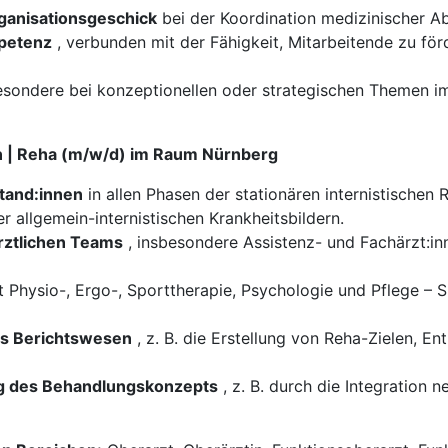
anisationsgeschick
bei der Koordination medizinischer A
petenz
, verbunden mit der Fähigkeit, Mitarbeitende zu fö
esondere bei konzeptionellen oder strategischen Themen 
in | Reha (m/w/d) im Raum Nürnberg
itand:innen
in allen Phasen der stationären internistischen 
 allgemein-internistischen Krankheitsbildern.
rztlichen Teams
, insbesondere Assistenz- und Fachärzt:inn
 Physio-, Ergo-, Sporttherapie, Psychologie und Pflege – S
es Berichtswesen
, z. B. die Erstellung von Reha-Zielen, E
ng des Behandlungskonzepts
, z. B. durch die Integration n