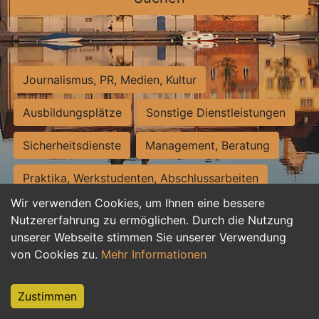
Journalismus, PR, Medien, Kultur
Ausbildungsplätze
Sonstige Dienstleistungen
Sicherheitsdienste
Management, Beratung
Praktika, Werkstudenten, Abschlussarbeiten
Wir verwenden Cookies, um Ihnen eine bessere
Personalwesen
Assistenz, Sekretariat
Nutzererfahrung zu ermöglichen. Durch die Nutzung
unserer Webseite stimmen Sie unserer Verwendung
Hilfskräfte, Aushilfs- und Nebenjobs
von Cookies zu.
Mehr Informationen
Einkauf, Logistik, Materialwirtschaft
Zustimmen
Weiterbildung, Studium, duale Ausbildung