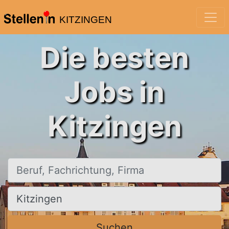
KITZINGEN
Die besten
Jobs in
Kitzingen
Beruf, Fachrichtung, Firma
Ort, Stadt
Suchen