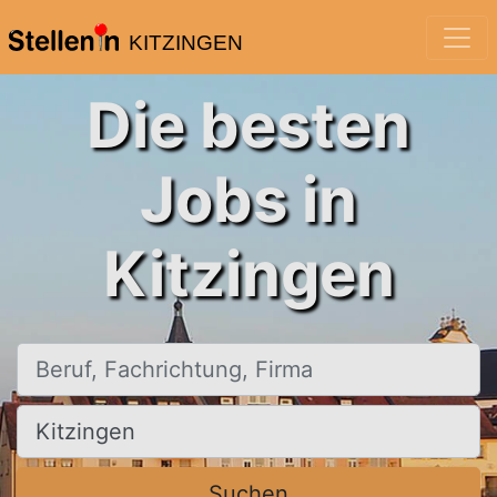
KITZINGEN
Die besten
Jobs in
Kitzingen
Beruf, Fachrichtung, Firma
Ort, Stadt
Suchen