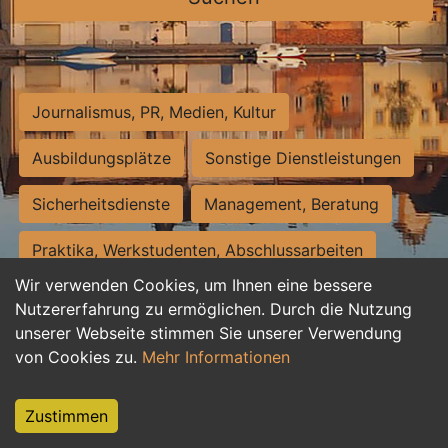
Journalismus, PR, Medien, Kultur
Ausbildungsplätze
Sonstige Dienstleistungen
Sicherheitsdienste
Management, Beratung
Praktika, Werkstudenten, Abschlussarbeiten
Wir verwenden Cookies, um Ihnen eine bessere
Personalwesen
Assistenz, Sekretariat
Nutzererfahrung zu ermöglichen. Durch die Nutzung
unserer Webseite stimmen Sie unserer Verwendung
Hilfskräfte, Aushilfs- und Nebenjobs
von Cookies zu.
Mehr Informationen
Einkauf, Logistik, Materialwirtschaft
Zustimmen
Weiterbildung, Studium, duale Ausbildung