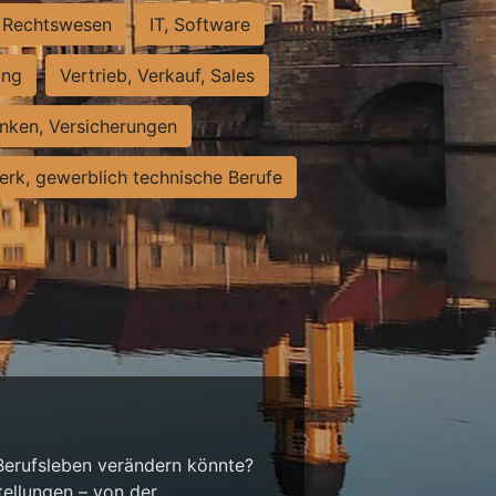
Rechtswesen
IT, Software
ung
Vertrieb, Verkauf, Sales
nken, Versicherungen
rk, gewerblich technische Berufe
 Berufsleben verändern könnte?
tellungen – von der