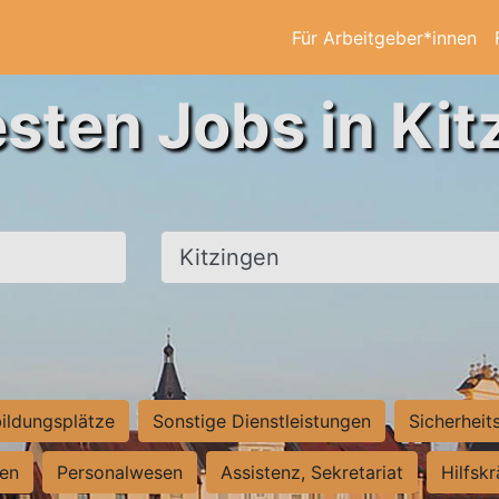
Für Arbeitgeber*innen
esten Jobs in Kit
Ort, Stadt
ildungsplätze
Sonstige Dienstleistungen
Sicherheit
ten
Personalwesen
Assistenz, Sekretariat
Hilfsk