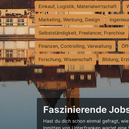
Einkauf, Logistik, Materialwirtschaft
W
Marketing, Werbung, Design
Ingenieu
Selbstständigkeit, Freelancer, Franchise
Finanzen, Controlling, Verwaltung
Öff
Forschung, Wissenschaft
Bildung, Erz
Faszinierende Jobs
Hast du dich schon einmal gefragt, wie
Inmitten von Unterfranken wartet eine 