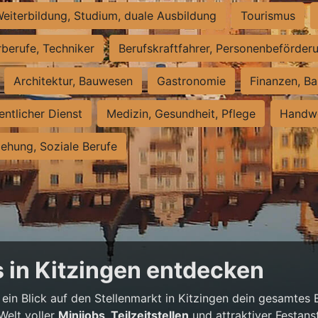
eiterbildung, Studium, duale Ausbildung
Tourismus
rberufe, Techniker
Berufskraftfahrer, Personenbeförder
Architektur, Bauwesen
Gastronomie
Finanzen, Ba
entlicher Dienst
Medizin, Gesundheit, Pflege
Handwe
iehung, Soziale Berufe
 in Kitzingen entdecken
 ein Blick auf den Stellenmarkt in Kitzingen dein gesamtes
Welt voller
Minijobs, Teilzeitstellen
und attraktiver Festans