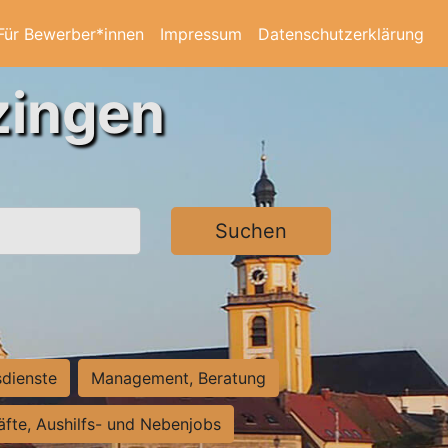
Für Bewerber*innen
Impressum
Datenschutzerklärung
zingen
Suchen
sdienste
Management, Beratung
räfte, Aushilfs- und Nebenjobs