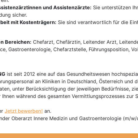
ein.
ssistenzärztinnen und Assistenzärzte:
Sie unterstützen Ihr
ldung sicher.
eit mit Kostenträgern:
Sie sind verantwortlich für die Ei
en Bereichen:
Chefarzt, Chefärztin, Leitender Arzt, Leitend
e, Gastroenterologie, Chefarztstelle, Führungsposition, Vollz
NG
ist seit 2012 eine auf das Gesundheitswesen hochspezial
hrungspersonal an Kliniken in Deutschland, Österreich und d
en, unter Berücksichtigung der jeweiligen Bedürfnisse, zi
 Ihnen während des gesamten Vermittlungsprozesses zur Sei
er
Jetzt bewerben!
an.
tender Oberarzt Innere Medizin und Gastroenterologie (m/w