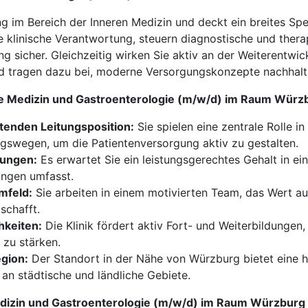
g im Bereich der Inneren Medizin und deckt ein breites Spek
e klinische Verantwortung, steuern diagnostische und thera
g sicher. Gleichzeitig wirken Sie aktiv an der Weiterentwi
nd tragen dazu bei, moderne Versorgungskonzepte nachhalti
ere Medizin und Gastroenterologie (m/w/d) im Raum Würz
tenden Leitungsposition:
Sie spielen eine zentrale Rolle in
ngswegen, um die Patientenversorgung aktiv zu gestalten.
tungen:
Es erwartet Sie ein leistungsgerechtes Gehalt in ei
ungen umfasst.
mfeld:
Sie arbeiten in einem motivierten Team, das Wert a
schafft.
hkeiten:
Die Klinik fördert aktiv Fort- und Weiterbildungen,
 zu stärken.
egion:
Der Standort in der Nähe von Würzburg bietet eine ho
an städtische und ländliche Gebiete.
 Medizin und Gastroenterologie (m/w/d) im Raum Würzburg