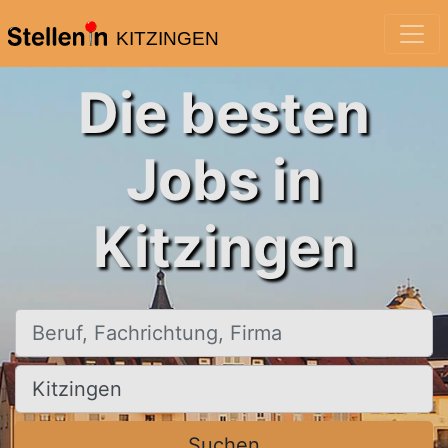
KITZINGEN
Die besten
Jobs in
Kitzingen
Beruf, Fachrichtung, Firma
Ort, Stadt
Suchen