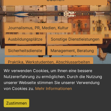
Journalismus, PR, Medien, Kultur
Ausbildungsplätze
Sonstige Dienstleistungen
Sicherheitsdienste
Management, Beratung
Praktika, Werkstudenten, Abschlussarbeiten
Wir verwenden Cookies, um Ihnen eine bessere
Personalwesen
Assistenz, Sekretariat
Nutzererfahrung zu ermöglichen. Durch die Nutzung
unserer Webseite stimmen Sie unserer Verwendung
Hilfskräfte, Aushilfs- und Nebenjobs
von Cookies zu.
Mehr Informationen
Einkauf, Logistik, Materialwirtschaft
Zustimmen
Weiterbildung, Studium, duale Ausbildung