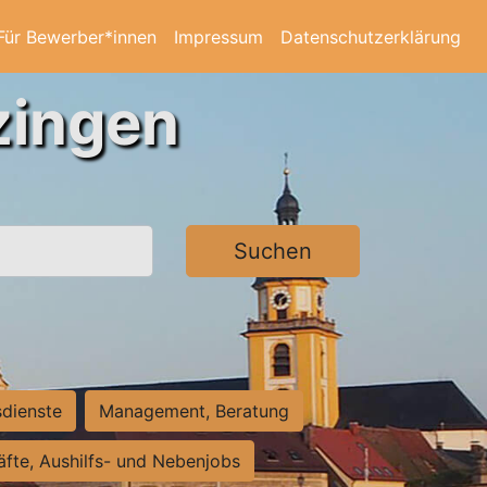
Für Bewerber*innen
Impressum
Datenschutzerklärung
zingen
Suchen
sdienste
Management, Beratung
räfte, Aushilfs- und Nebenjobs