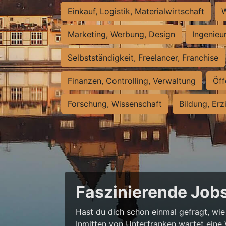
Einkauf, Logistik, Materialwirtschaft
W
Marketing, Werbung, Design
Ingenieu
Selbstständigkeit, Freelancer, Franchise
Finanzen, Controlling, Verwaltung
Öff
Forschung, Wissenschaft
Bildung, Erz
Faszinierende Jobs
Hast du dich schon einmal gefragt, wie
Inmitten von Unterfranken wartet eine 