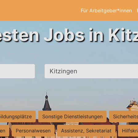
Für Arbeitgeber*innen
esten Jobs in Kit
Ort, Stadt
ildungsplätze
Sonstige Dienstleistungen
Sicherheit
ten
Personalwesen
Assistenz, Sekretariat
Hilfsk