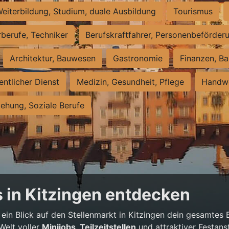
eiterbildung, Studium, duale Ausbildung
Tourismus
rberufe, Techniker
Berufskraftfahrer, Personenbeförder
Architektur, Bauwesen
Gastronomie
Finanzen, Ba
entlicher Dienst
Medizin, Gesundheit, Pflege
Handwe
iehung, Soziale Berufe
 in Kitzingen entdecken
 ein Blick auf den Stellenmarkt in Kitzingen dein gesamtes
Welt voller
Minijobs, Teilzeitstellen
und attraktiver Festans