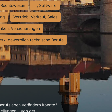
Rechtswesen
IT, Software
ung
Vertrieb, Verkauf, Sales
nken, Versicherungen
rk, gewerblich technische Berufe
 Berufsleben verändern könnte?
tellungen – von der