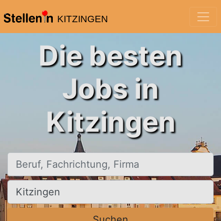
KITZINGEN
Die besten
Jobs in
Kitzingen
Beruf, Fachrichtung, Firma
Ort, Stadt
Suchen