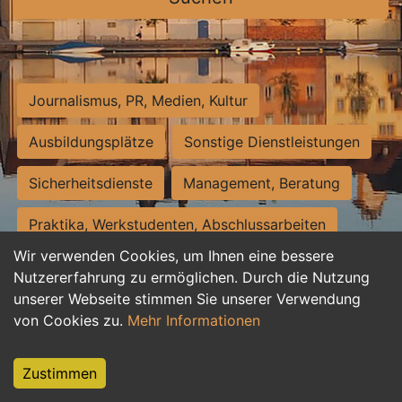
Journalismus, PR, Medien, Kultur
Ausbildungsplätze
Sonstige Dienstleistungen
Sicherheitsdienste
Management, Beratung
Praktika, Werkstudenten, Abschlussarbeiten
Wir verwenden Cookies, um Ihnen eine bessere
Personalwesen
Assistenz, Sekretariat
Nutzererfahrung zu ermöglichen. Durch die Nutzung
unserer Webseite stimmen Sie unserer Verwendung
Hilfskräfte, Aushilfs- und Nebenjobs
von Cookies zu.
Mehr Informationen
Einkauf, Logistik, Materialwirtschaft
Zustimmen
Weiterbildung, Studium, duale Ausbildung