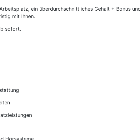
beitsplatz, ein überdurchschnittliches Gehalt + Bonus und
stig mit Ihnen.
b sofort.
stattung
iten
satzleistungen
nd Hörsysteme