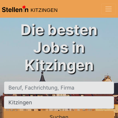
KITZINGEN
Die besten
Jobs in
Kitzingen
Beruf, Fachrichtung, Firma
Ort, Stadt
Suchen