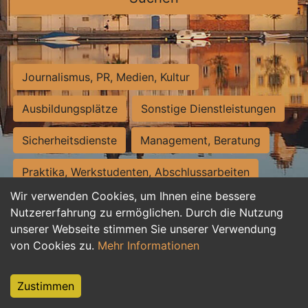
Journalismus, PR, Medien, Kultur
Ausbildungsplätze
Sonstige Dienstleistungen
Sicherheitsdienste
Management, Beratung
Praktika, Werkstudenten, Abschlussarbeiten
Wir verwenden Cookies, um Ihnen eine bessere
Personalwesen
Assistenz, Sekretariat
Nutzererfahrung zu ermöglichen. Durch die Nutzung
unserer Webseite stimmen Sie unserer Verwendung
Hilfskräfte, Aushilfs- und Nebenjobs
von Cookies zu.
Mehr Informationen
Einkauf, Logistik, Materialwirtschaft
Zustimmen
Weiterbildung, Studium, duale Ausbildung