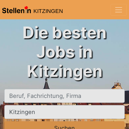
KITZINGEN
Die besten
Jobs in
Kitzingen
Beruf, Fachrichtung, Firma
Ort, Stadt
Suchen