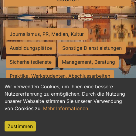
Journalismus, PR, Medien, Kultur
Ausbildungsplätze
Sonstige Dienstleistungen
Sicherheitsdienste
Management, Beratung
Praktika, Werkstudenten, Abschlussarbeiten
Wir verwenden Cookies, um Ihnen eine bessere
Personalwesen
Assistenz, Sekretariat
Nutzererfahrung zu ermöglichen. Durch die Nutzung
unserer Webseite stimmen Sie unserer Verwendung
Hilfskräfte, Aushilfs- und Nebenjobs
von Cookies zu.
Mehr Informationen
Einkauf, Logistik, Materialwirtschaft
Zustimmen
Weiterbildung, Studium, duale Ausbildung