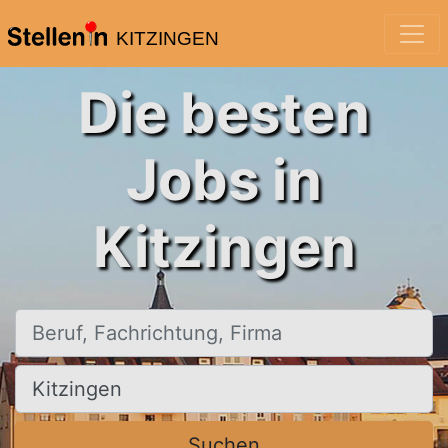
KITZINGEN
Die besten
Jobs in
Kitzingen
Beruf, Fachrichtung, Firma
Ort, Stadt
Suchen