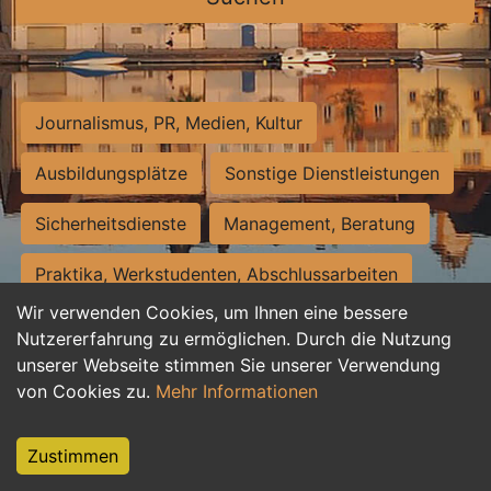
Journalismus, PR, Medien, Kultur
Ausbildungsplätze
Sonstige Dienstleistungen
Sicherheitsdienste
Management, Beratung
Praktika, Werkstudenten, Abschlussarbeiten
Wir verwenden Cookies, um Ihnen eine bessere
Personalwesen
Assistenz, Sekretariat
Nutzererfahrung zu ermöglichen. Durch die Nutzung
unserer Webseite stimmen Sie unserer Verwendung
Hilfskräfte, Aushilfs- und Nebenjobs
von Cookies zu.
Mehr Informationen
Einkauf, Logistik, Materialwirtschaft
Zustimmen
Weiterbildung, Studium, duale Ausbildung