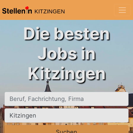
KITZINGEN
Die besten
Jobs in
Kitzingen
Beruf, Fachrichtung, Firma
Ort, Stadt
Suchen