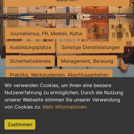
Journalismus, PR, Medien, Kultur
Ausbildungsplätze
Sonstige Dienstleistungen
Sicherheitsdienste
Management, Beratung
Praktika, Werkstudenten, Abschlussarbeiten
Wir verwenden Cookies, um Ihnen eine bessere
Personalwesen
Assistenz, Sekretariat
Nutzererfahrung zu ermöglichen. Durch die Nutzung
unserer Webseite stimmen Sie unserer Verwendung
Hilfskräfte, Aushilfs- und Nebenjobs
von Cookies zu.
Mehr Informationen
Einkauf, Logistik, Materialwirtschaft
Zustimmen
Weiterbildung, Studium, duale Ausbildung