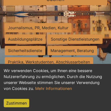
Journalismus, PR, Medien, Kultur
Ausbildungsplätze
Sonstige Dienstleistungen
Sicherheitsdienste
Management, Beratung
Praktika, Werkstudenten, Abschlussarbeiten
Wir verwenden Cookies, um Ihnen eine bessere
Personalwesen
Assistenz, Sekretariat
Nutzererfahrung zu ermöglichen. Durch die Nutzung
unserer Webseite stimmen Sie unserer Verwendung
Hilfskräfte, Aushilfs- und Nebenjobs
von Cookies zu.
Mehr Informationen
Einkauf, Logistik, Materialwirtschaft
Zustimmen
Weiterbildung, Studium, duale Ausbildung