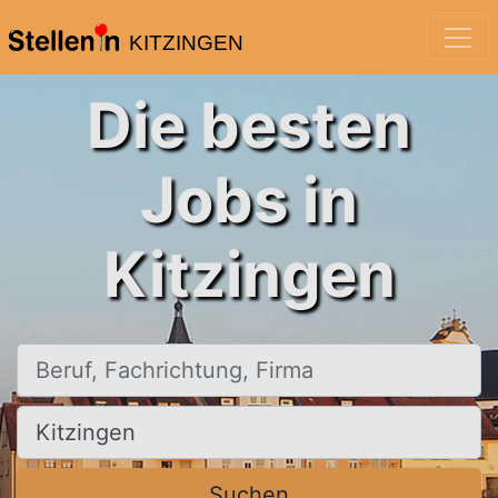
KITZINGEN
Die besten
Jobs in
Kitzingen
Beruf, Fachrichtung, Firma
Ort, Stadt
Suchen