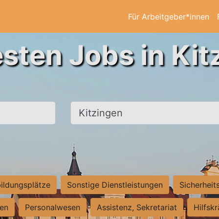
Für Arbeitgeber*innen
esten Jobs in Kit
Ort, Stadt
ildungsplätze
Sonstige Dienstleistungen
Sicherheit
ten
Personalwesen
Assistenz, Sekretariat
Hilfsk