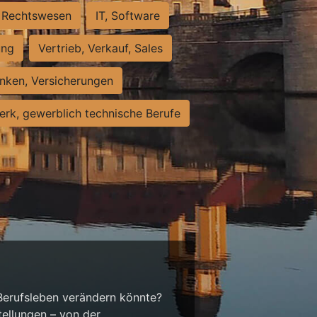
Rechtswesen
IT, Software
ung
Vertrieb, Verkauf, Sales
nken, Versicherungen
rk, gewerblich technische Berufe
 Berufsleben verändern könnte?
tellungen – von der