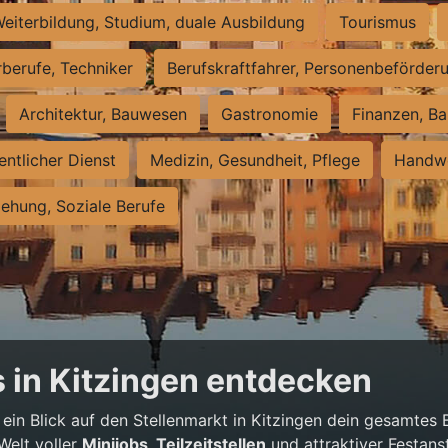
eiterbildung, Studium, duale Ausbildung
Tourismus
rberufe, Techniker
Berufskraftfahrer, Personenbeförder
Architektur, Bauwesen
Gastronomie
Finanzen, Ba
entlicher Dienst
Medizin, Gesundheit, Pflege
Handwe
iehung, Soziale Berufe
 in Kitzingen entdecken
 ein Blick auf den Stellenmarkt in Kitzingen dein gesamtes
Welt voller
Minijobs, Teilzeitstellen
und attraktiver Festans