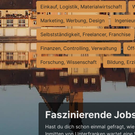
Einkauf, Logistik, Materialwirtschaft
W
Marketing, Werbung, Design
Ingenieu
Selbstständigkeit, Freelancer, Franchise
Finanzen, Controlling, Verwaltung
Öff
Forschung, Wissenschaft
Bildung, Erz
Faszinierende Jobs
Hast du dich schon einmal gefragt, wie
Inmitten von Unterfranken wartet eine 