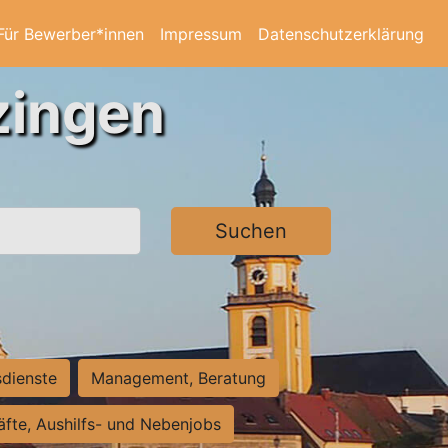
Für Bewerber*innen
Impressum
Datenschutzerklärung
zingen
Suchen
sdienste
Management, Beratung
räfte, Aushilfs- und Nebenjobs