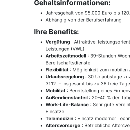
Gehaltsinformationen:
Jahresgehalt von 95.000 Euro bis 120.
Abhängig von der Berufserfahrung
Ihre Benefits:
Vergütung
: Attraktive, leistungsori
Leistungen (VWL)
Arbeitszeitmodell
: 39-Stunden-Woche
Bereitschaftsdienste
Flexibilität
: Möglichkeit zum mobilen 
Urlaubsregelung
: 30 Urlaubstage zuzü
31.12. – insgesamt bis zu 36 freie Tage
Mobilität
: Bereitstellung eines Firmen
Außendienstanteil
: 20–40 % der Täti
Work-Life-Balance
: Sehr gute Verein
Einsätze
Telemedizin
: Einsatz moderner Techn
Altersvorsorge
: Betriebliche Alters