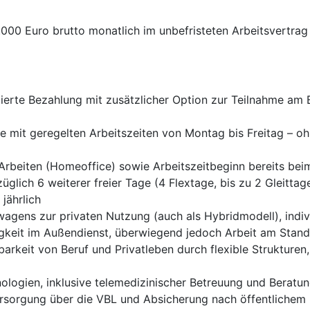
000 Euro brutto monatlich im unbefristeten Arbeitsvertrag
entierte Bezahlung mit zusätzlicher Option zur Teilnahme
 mit geregelten Arbeitszeiten von Montag bis Freitag – o
Arbeiten (Homeoffice) sowie Arbeitszeitbeginn bereits be
glich 6 weiterer freier Tage (4 Flextage, bis zu 2 Gleittage
 jährlich
wagens zur privaten Nutzung (auch als Hybridmodell), indiv
gkeit im Außendienst, überwiegend jedoch Arbeit am Stand
barkeit von Beruf und Privatleben durch flexible Strukture
ologien, inklusive telemedizinischer Betreuung und Beratu
versorgung über die VBL und Absicherung nach öffentlichem