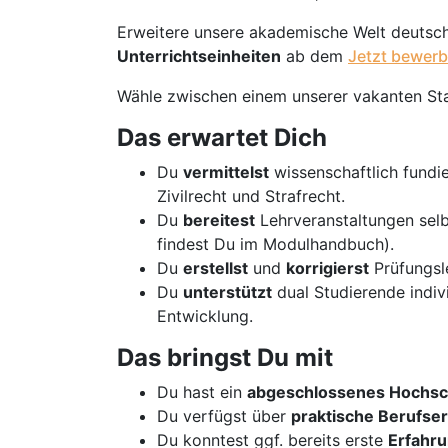
Erweitere unsere akademische Welt deutsc
Unterrichtseinheiten
ab dem
Jetzt bewerb
Wähle zwischen einem unserer vakanten St
Das erwartet Dich
Du
vermittelst
wissenschaftlich fundi
Zivilrecht und Strafrecht.
Du
bereitest
Lehrveranstaltungen sel
findest Du im Modulhandbuch).
Du
erstellst
und
korrigierst
Prüfungsle
Du
unterstützt
dual Studierende indivi
Entwicklung.
Das bringst Du mit
Du hast ein
abgeschlossenes Hochsc
Du verfügst über
praktische Berufse
Du konntest ggf. bereits erste
Erfahr