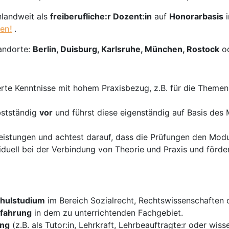
hlandweit als
freiberufliche:r Dozent:in
auf
Honorarbasis
en!
.
andorte:
Berlin, Duisburg, Karlsruhe, München, Rostock
o
erte Kenntnisse mit hohem Praxisbezug, z.B. für die Theme
bstständig
vor
und führst diese eigenständig auf Basis des
istungen und achtest darauf, dass die Prüfungen den Modul
duell bei der Verbindung von Theorie und Praxis und förder
hulstudium
im Bereich Sozialrecht, Rechtswissenschaften o
rfahrung
in dem zu unterrichtenden Fachgebiet.
ung
(z.B. als Tutor:in, Lehrkraft, Lehrbeauftragte:r oder wiss