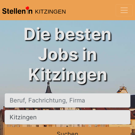
KITZINGEN
Die besten
Jobs in
Kitzingen
Beruf, Fachrichtung, Firma
Ort, Stadt
Suchen