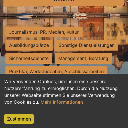
Journalismus, PR, Medien, Kultur
Ausbildungsplätze
Sonstige Dienstleistungen
Sicherheitsdienste
Management, Beratung
Praktika, Werkstudenten, Abschlussarbeiten
Wir verwenden Cookies, um Ihnen eine bessere
Personalwesen
Assistenz, Sekretariat
Nutzererfahrung zu ermöglichen. Durch die Nutzung
unserer Webseite stimmen Sie unserer Verwendung
Hilfskräfte, Aushilfs- und Nebenjobs
von Cookies zu.
Mehr Informationen
Einkauf, Logistik, Materialwirtschaft
Zustimmen
Weiterbildung, Studium, duale Ausbildung